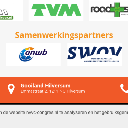
Samenwerkingspartners
Gooiland Hilversum
Emmastraat 2, 1211 NG Hilversum
n de website nvvc-congres.nl te analyseren en het gebruiksgem
NVVC
|
Algemene voorwaarden
|
Privacyverklaring
|
Gegevens or