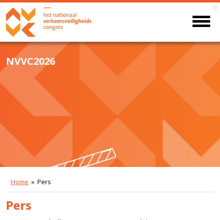
NVVC2026
Home
» Pers
Pers