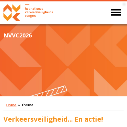
NVVC2026
Home
» Thema
Verkeersveiligheid... En actie!