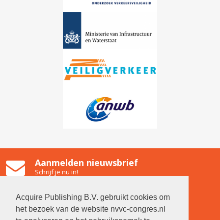
Aanmelden nieuwsbrief
Schrijf je nu in!
Gooiland Hilversum
Emmastraat 2, 1211 NG Hilversum
Acquire Publishing B.V. gebruikt cookies om
Contact
het bezoek van de website nvvc-congres.nl
Neem contact op met de organisatie