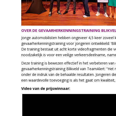
OVER DE GEVAARHERKENNINGSTRAINING BLIKVE
Jonge automobilisten hebben ongeveer 4,5 keer zoveel k
gevaarherkenningstraining voor jongeren ontwikkeld: ‘Bli
De training bestaat uit acht korte videofragmenten die 
noodzakelijk is voor een veilige verkeersdeelname, namel
Deze training is bewezen effectief in het verbeteren va
gevaarherkenningstraining Blikveld van TeamAlert: “Het r
onder de indruk van de behaalde resultaten. Jongeren di
een waardevolle toevoeging is als het gaat om kwaliteit, 
Video van de prijswinnaar: