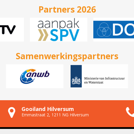
Partners 2026
Samenwerkingspartners
Gooiland Hilversum
Emmastraat 2, 1211 NG Hilversum