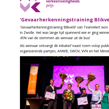
'Gevaarherkenningstraining Blikvel
'Gevaarherkenningstraining Blikveld' van TeamAlert won 
in Zwolle. Het was lange tijd spannend wie er ging winn
45% van de stemmen als winnaar uit de bus!
Als winnaar ontvangt dit initiatief n
aast
roem
volop
p
ubli
organiserende partijen, ANWB, SWOV, VVN en het Minister