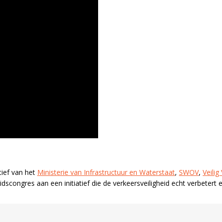
tief van het
Ministerie van Infrastructuur en Waterstaat
,
SWOV
,
Veili
eidscongres aan een initiatief die de verkeersveiligheid echt verbeter