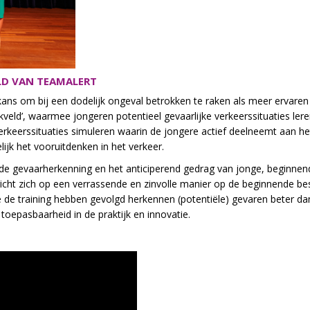
LD VAN TEAMALERT
ans om bij een dodelijk ongeval betrokken te raken als meer ervaren
kveld’, waarmee jongeren potentieel gevaarlijke verkeerssituaties le
verkeerssituaties simuleren waarin de jongere actief deelneemt aan he
ijk het vooruitdenken in het verkeer.
n de gevaarherkenning en het anticiperend gedrag van jonge, beginnen
icht zich op een verrassende en zinvolle manier op de beginnende best
e de training hebben gevolgd herkennen (potentiële) gevaren beter dan
toepasbaarheid in de praktijk en innovatie.