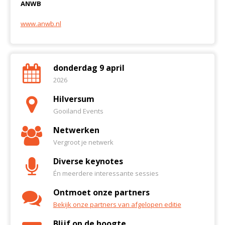
ANWB
www.anwb.nl
donderdag 9 april
2026
Hilversum
Gooiland Events
Netwerken
Vergroot je netwerk
Diverse keynotes
Én meerdere interessante sessies
Ontmoet onze partners
Bekijk onze partners van afgelopen editie
Blijf op de hoogte