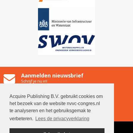
Aanmelden nieuwsbrief
Schrijf je nu in!
Gooiland Hilversum
Emmastraat 2, 1211 NG Hilversum
Acquire Publishing B.V. gebruikt cookies om
Contact
het bezoek van de website nvvc-congres.nl
Neem contact op met de organisatie
te analyseren en het gebruiksgemak te
verbeteren.
Lees de privacyverklaring