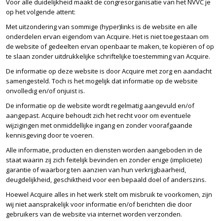
Voor alle duidelijkheid maakt de congresorganisatie van het NVVC je
op het volgende attent:
Met uitzondering van sommige (hyper)links is de website en alle
onderdelen ervan eigendom van Acquire. Het is niet toegestaan om
de website of gedeelten ervan openbaar te maken, te kopiëren of op
te slaan zonder uitdrukkelijke schriftelijke toestemming van Acquire.
De informatie op deze website is door Acquire met zorg en aandacht
samengesteld. Toch is het mogelijk dat informatie op de website
onvolledig en/of onjuist is.
De informatie op de website wordt regelmatig aangevuld en/of
aangepast. Acquire behoudt zich het recht voor om eventuele
wijzigingen met onmiddellijke ingang en zonder voorafgaande
kennisgeving door te voeren.
Alle informatie, producten en diensten worden aangeboden in de
staat waarin zij zich feitelijk bevinden en zonder enige (impliciete)
garantie of waarborg ten aanzien van hun verkrijgbaarheid,
deugdelijkheid, geschiktheid voor een bepaald doel of anderszins.
Hoewel Acquire alles in het werk stelt om misbruik te voorkomen, zijn
wij niet aansprakelijk voor informatie en/of berichten die door
gebruikers van de website via internet worden verzonden.