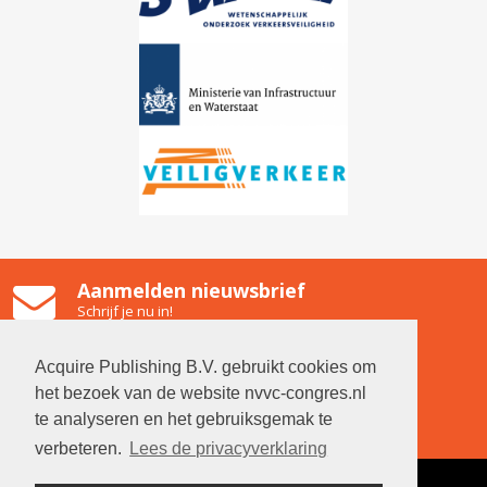
Aanmelden nieuwsbrief
Schrijf je nu in!
Gooiland Hilversum
Emmastraat 2, 1211 NG Hilversum
Acquire Publishing B.V. gebruikt cookies om
Contact
het bezoek van de website nvvc-congres.nl
Neem contact op met de organisatie
te analyseren en het gebruiksgemak te
verbeteren.
Lees de privacyverklaring