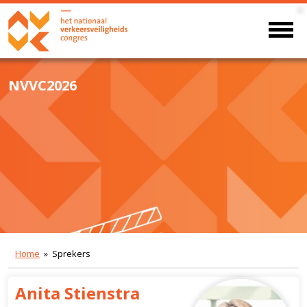
NVVC2026
Home
» Sprekers
Anita Stienstra