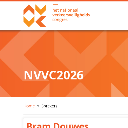
NVVC2026
Home
» Sprekers
Bram Douwes