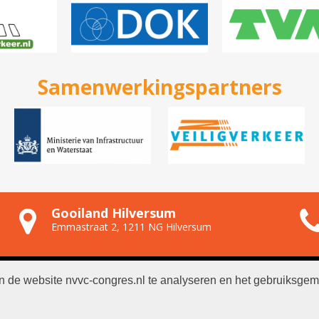
Samenwerkingspartners
Gooiland Hilversum
Emmastraat 2, 1211 NG Hilversum
n de website nvvc-congres.nl te analyseren en het gebruiksgem
NVVC
|
Algemene voorwaarden
|
Privacyverklaring
|
Gegevens or