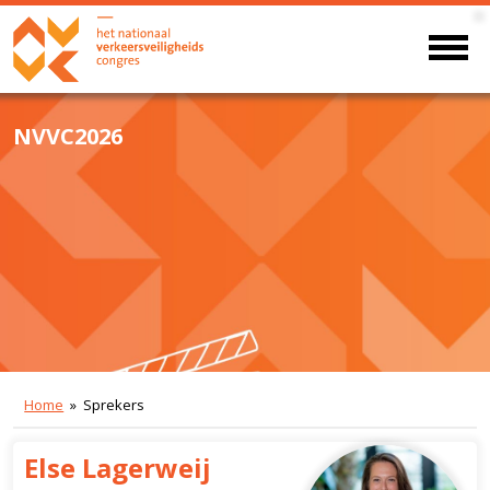
NVVC2026
Home
» Sprekers
Else Lagerweij