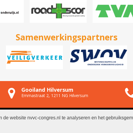
Samenwerkingspartners
Gooiland Hilversum
Emmastraat 2, 1211 NG Hilversum
n de website nvvc-congres.nl te analyseren en het gebruiksgem
NVVC
|
Algemene voorwaarden
|
Privacyverklaring
|
Gegevens or