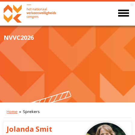
NVVC2026
Home
» Sprekers
Jolanda Smit