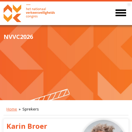
NVVC2026
Home
» Sprekers
Karin Broer