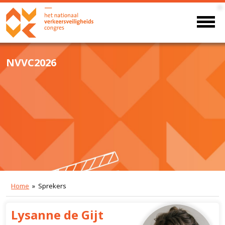
NVVC2026
Home
» Sprekers
Lysanne de Gijt