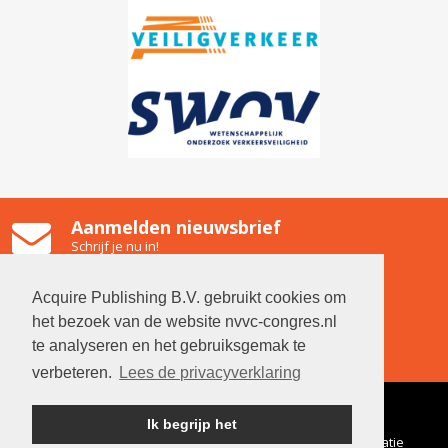
Aanmelden nieuwsbrief
Schrijf je nu in!
Gooiland Hilversum
Emmastraat 2, 1211 NG Hilversum
Acquire Publishing B.V. gebruikt cookies om
Contact
het bezoek van de website nvvc-congres.nl
Neem contact op met de organisatie
te analyseren en het gebruiksgemak te
verbeteren.
Lees de privacyverklaring
© 2026 NVVC
|
Algemene
Ik begrijp het
voorwaarden
|
Privacyverklaring
|
Gegevens organisatie