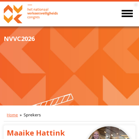
NVVC2026
Home
» Sprekers
Maaike Hattink