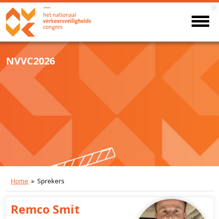
NVVC2026
Home
» Sprekers
Remco Smit