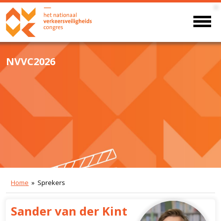
NVVC2026
Home
» Sprekers
Sander van der Kint