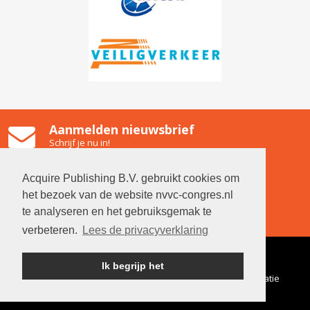
Aanmelden nieuwsbrief
Schrijf je nu in!
Gooiland Hilversum
Emmastraat 2, 1211 NG Hilversum
Acquire Publishing B.V. gebruikt cookies om
Contact
het bezoek van de website nvvc-congres.nl
Neem contact op met de organisatie
te analyseren en het gebruiksgemak te
verbeteren.
Lees de privacyverklaring
© 2026 NVVC
|
Algemene
Ik begrijp het
voorwaarden
|
Privacyverklaring
|
Gegevens organisatie