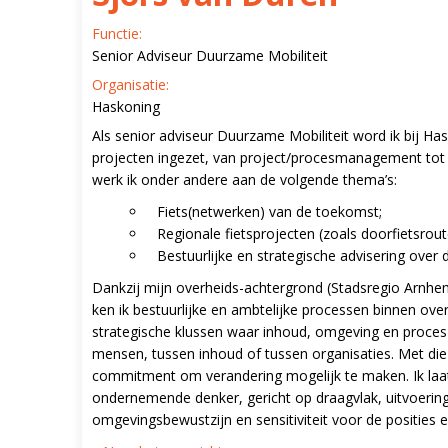
Functie:
Senior Adviseur Duurzame Mobiliteit
Organisatie:
Haskoning
Als senior adviseur Duurzame Mobiliteit word ik bij H
projecten ingezet, van project/procesmanagement tot in
werk ik onder andere aan de volgende thema’s:
Fiets(netwerken) van de toekomst;
Regionale fietsprojecten (zoals doorfietsrout
Bestuurlijke en strategische advisering over d
Dankzij mijn overheids-achtergrond (Stadsregio Arnhe
ken ik bestuurlijke en ambtelijke processen binnen ov
strategische klussen waar inhoud, omgeving en proces b
mensen, tussen inhoud of tussen organisaties. Met die
commitment om verandering mogelijk te maken. Ik laat
ondernemende denker, gericht op draagvlak, uitvoering
omgevingsbewustzijn en sensitiviteit voor de posities 