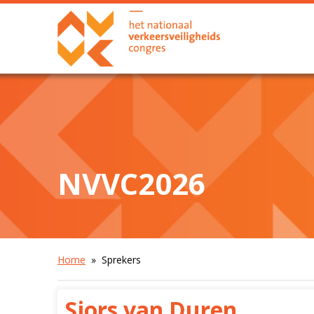
NVVC2026
Home
» Sprekers
Sjors van Duren