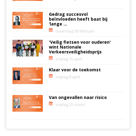
Gedrag succesvol
beïnvloeden heeft baat bij
‘lange ...
maandag 28 februari
'Veilig fietsen voor ouderen'
wint Nationale
Verkeersveiligheidsprijs
vrijdag 15 april
Klaar voor de toekomst
vrijdag 8 april
Van ongevallen naar risico
vrijdag 25 maart