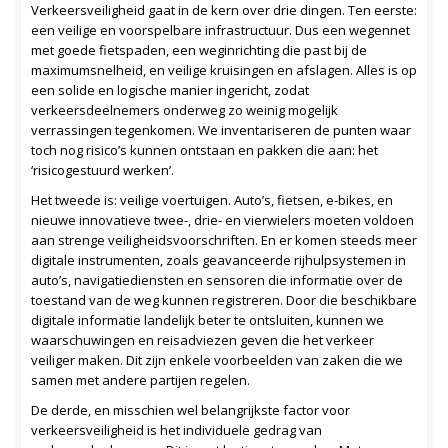
Verkeersveiligheid gaat in de kern over drie dingen. Ten eerste:
een veilige en voorspelbare infrastructuur. Dus een wegennet
met goede fietspaden, een weginrichting die past bij de
maximumsnelheid, en veilige kruisingen en afslagen. Alles is op
een solide en logische manier ingericht, zodat
verkeersdeelnemers onderweg zo weinig mogelijk
verrassingen tegenkomen. We inventariseren de punten waar
toch nog risico’s kunnen ontstaan en pakken die aan: het
‘risicogestuurd werken’.
Het tweede is: veilige voertuigen. Auto’s, fietsen, e-bikes, en
nieuwe innovatieve twee-, drie- en vierwielers moeten voldoen
aan strenge veiligheidsvoorschriften. En er komen steeds meer
digitale instrumenten, zoals geavanceerde rijhulpsystemen in
auto’s, navigatiediensten en sensoren die informatie over de
toestand van de weg kunnen registreren. Door die beschikbare
digitale informatie landelijk beter te ontsluiten, kunnen we
waarschuwingen en reisadviezen geven die het verkeer
veiliger maken. Dit zijn enkele voorbeelden van zaken die we
samen met andere partijen regelen.
De derde, en misschien wel belangrijkste factor voor
verkeersveiligheid is het individuele gedrag van