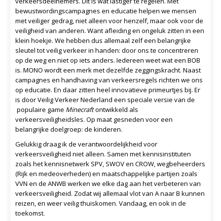
verkeersdeelnemers. Dit is wat lastiger te regelen. Met
bewustwordingscampagnes en educatie helpen we mensen
met veiliger gedrag, niet alleen voor henzelf, maar ook voor de
veiligheid van anderen. Want afleiding en ongeluk zitten in een
klein hoekje. We hebben dus allemaal zelf een belangrijke
sleutel tot veilig verkeer in handen: door ons te concentreren
op de weg en niet op iets anders. Iedereen weet wat een BOB
is. MONO wordt een merk met dezelfde zeggingskracht. Naast
campagnes en handhaving van verkeersregels richten we ons
op educatie. En daar zitten heel innovatieve primeurtjes bij. Er
is door Veilig Verkeer Nederland een speciale versie van de
populaire game
Minecraft
ontwikkeld als
verkeersveiligheidsles. Op maat gesneden voor een
belangrijke doelgroep: de kinderen.
Gelukkig draag ik de verantwoordelijkheid voor
verkeersveiligheid niet alleen. Samen met kennisinstituten
zoals het kennisnetwerk SPV, SWOV en CROW, wegbeheerders
(Rijk en medeoverheden) en maatschappelijke partijen zoals
VVN en de ANWB werken we elke dag aan het verbeteren van
verkeersveiligheid. Zodat wij allemaal vlot van A naar B kunnen
reizen, en weer veilig thuiskomen. Vandaag, en ook in de
toekomst.