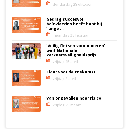
donderdag 28 oktober
Gedrag succesvol
beïnvloeden heeft baat bij
‘lange ...
maandag 28 februari
'Veilig fietsen voor ouderen'
wint Nationale
Verkeersveiligheidsprijs
vrijdag 15 april
Klaar voor de toekomst
vrijdag 8 april
Van ongevallen naar risico
vrijdag 25 maart