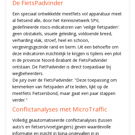
De FietsPadvinder
Een speciaal ontwikkelde meetfiets vol apparatuur meet
al fietsend alle, door het Kennisnetwerk SPV,
gedefinieerde risico-indicatoren van 'veilige fietspaden':
geen obstakels, visuele geleiding, voldoende breed,
verharding vlak, stroef, heel en schoon,
vergevingsgezinde rand en berm. Uit een behoefte om
deze indicatoren inzichtelijk te krijgen is tijdens een pilot
in de provincie Noord-Brabant de FietsPadvinder
ontstaan. De FietPadvinder is direct toepasbaar bij
wegbeheerders.
De jury over de FietsPadvinder: "Deze toepassing om
kenmerken van fietspaden af te leiden, lijkt op de
meetfiets Fietsersbond, maar gaat een paar stappen
verder."
Conflictanalyses met MicroTraffic
Volledig geautomatiseerde conflictanalyses (tussen
auto’s en fietsers/voetgangers) geven waardevolle
informatie en inzicht in bijna-ongevallen in in