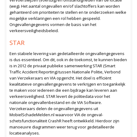
vervoerswijzen (voertuig) en omstandigheden van de locatie
(weg). Het aantal ongevallen en/of slachtoffers kan worden
gehanteerd om prioriteiten te stellen en te onderzoeken welke
mogelijke verklaringen een rol hebben gespeeld.
Ongevallengegevens vormen de basis van het
verkeersveiligheidsbeleid.
STAR
Een stabiele levering van gedetailleerde ongevallengegevens
is dus essentieel. Om dit, ook in de toekomst, te kunnen bieden
is in 2012 de privaat publieke samenwerking STAR (Smart
Traffic Accident Reporting) tussen Nationale Politie, Verbond
van Verzekeraars en VIA opgericht. Het doel is efficiënt
kwalitatieve ongevallengegevens te verkrijgen en toegankelijk
te maken voor iedereen die een bijdrage kan leveren aan
verkeersveiligheid. STAR levert de politiedata voor het
nationale ongevallenbestand en de VIA Software.
Verzekeraars delen de ongevallengegevens uit
MobielSchadeMelden.nl waarvoor VIA de ongeval-
schetsfunctionaliteit CrashR heeft ontwikkeld. Hierdoor zijn
manoeuvre diagrammen weer terug voor gedetailleerde
locatieanalyses.