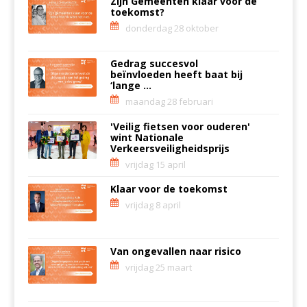
Zijn Gemeenten klaar voor de
toekomst?
donderdag 28 oktober
Gedrag succesvol
beïnvloeden heeft baat bij
‘lange ...
maandag 28 februari
'Veilig fietsen voor ouderen'
wint Nationale
Verkeersveiligheidsprijs
vrijdag 15 april
Klaar voor de toekomst
vrijdag 8 april
Van ongevallen naar risico
vrijdag 25 maart