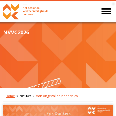
NVVC2026
Home
» Nieuws »
Van ongevallen naar risico