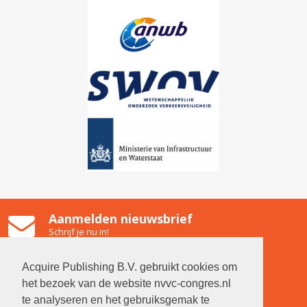
Aanmelden nieuwsbrief
Schrijf je nu in!
Gooiland Hilversum
Emmastraat 2, 1211 NG Hilversum
Acquire Publishing B.V. gebruikt cookies om
Contact
het bezoek van de website nvvc-congres.nl
Neem contact op met de organisatie
te analyseren en het gebruiksgemak te