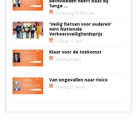
beïnvloeden heeft baat bij
‘lange ...
maandag 28 februari
'Veilig fietsen voor ouderen'
wint Nationale
Verkeersveiligheidsprijs
vrijdag 15 april
Klaar voor de toekomst
vrijdag 8 april
Van ongevallen naar risico
vrijdag 25 maart