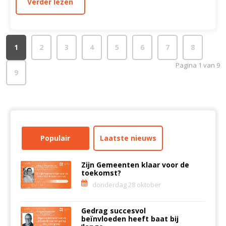
Verder lezen
1
2
3
4
5
6
7
8
Pagina 1 van 9
9
Populair
Laatste nieuws
Zijn Gemeenten klaar voor de
toekomst?
donderdag 28 oktober
Gedrag succesvol
beïnvloeden heeft baat bij