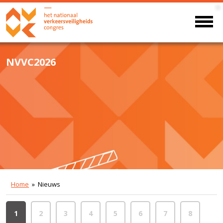
NVVC2026
Home
» Nieuws
1
2
3
4
5
6
7
8