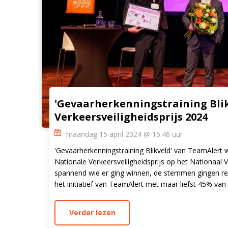
'Gevaarherkenningstraining Blik
Verkeersveiligheidsprijs 2024
maandag 15 april 2024 @ 15:46 uur
'Gevaarherkenningstraining Blikveld' van TeamAlert
Nationale Verkeersveiligheidsprijs op het Nationaal V
spannend wie er ging winnen, de stemmen gingen red
het initiatief van TeamAlert met maar liefst 45% va
Verder lezen