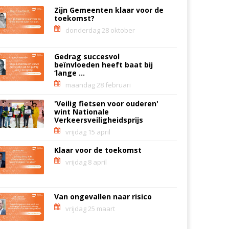
Zijn Gemeenten klaar voor de
toekomst?
donderdag 28 oktober
Gedrag succesvol
beïnvloeden heeft baat bij
‘lange ...
maandag 28 februari
'Veilig fietsen voor ouderen'
wint Nationale
Verkeersveiligheidsprijs
vrijdag 15 april
Klaar voor de toekomst
vrijdag 8 april
Van ongevallen naar risico
vrijdag 25 maart