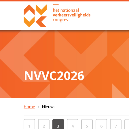
NVVC2026
Home
» Nieuws
1
2
3
4
5
6
7