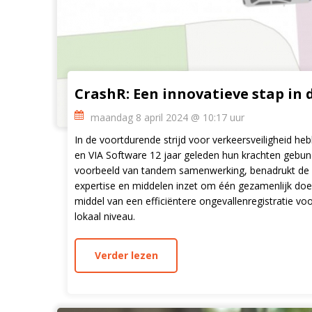
CrashR: Een innovatieve stap in 
maandag 8 april 2024 @ 10:17 uur
In de voortdurende strijd voor verkeersveiligheid he
en VIA Software 12 jaar geleden hun krachten gebundeld
voorbeeld van tandem samenwerking, benadrukt de kra
expertise en middelen inzet om één gezamenlijk doel
middel van een efficiëntere ongevallenregistratie vo
lokaal niveau.
Verder lezen