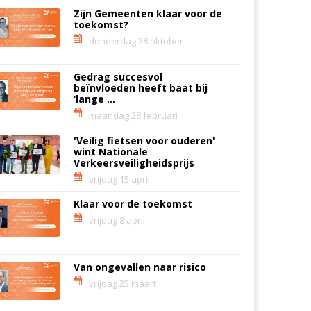
Zijn Gemeenten klaar voor de
toekomst?
donderdag 28 oktober
Gedrag succesvol
beïnvloeden heeft baat bij
‘lange ...
maandag 28 februari
'Veilig fietsen voor ouderen'
wint Nationale
Verkeersveiligheidsprijs
vrijdag 15 april
Klaar voor de toekomst
vrijdag 8 april
Van ongevallen naar risico
vrijdag 25 maart