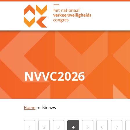
NVVC2026
Home
» Nieuws
1
2
3
4
5
6
7